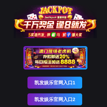
凯发娱乐官网入口1
凯发娱乐官网入口2