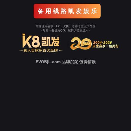
备 用 线 路 凯 发 娱 乐
推荐使用谷歌、UC、火狐、夸客等主流浏览器
（尽量不要使用QQ、搜狗浏览器进入）
EVOBjL.com 品牌沉淀 值得信赖